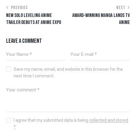
PREVIOUS
NEXT
NEW SOLO LEVELING ANIME
AWARD-WINNING MANGA LANDS TV
TRAILER DEBUTS AT ANIME EXPO
ANIME
LEAVE A COMMENT
Save my name, email, and website in this browser for the
next time I comment.
I agree that my submitted data is being
collected and stored
.
*