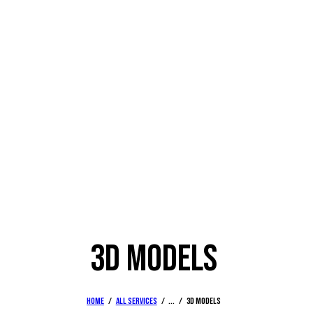
3D MODELS
Home
All Services
...
3D models