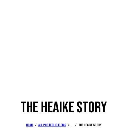
THE HEAIKE STORY
Home
All Portfolio items
...
The Heaike story