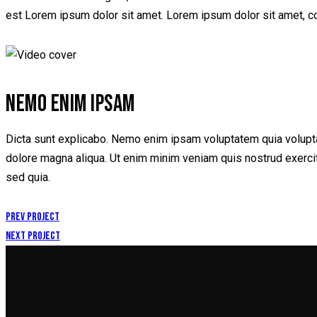
est Lorem ipsum dolor sit amet. Lorem ipsum dolor sit amet, c
NEMO ENIM IPSAM
Dicta sunt explicabo. Nemo enim ipsam voluptatem quia voluptas 
dolore magna aliqua. Ut enim minim veniam quis nostrud exercit
sed quia.
POST
Prev Project
Next Project
NAVIGATION