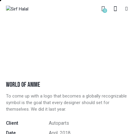
0
BLACK CLOVER
HOME
ALL PORTFOLIO ITEMS
...
BLACK CLOVER
WORLD OF ANIME
To come up with a logo that becomes a globally recognizable
symbol is the goal that every designer should set for
themselves. We did it last year.
Client
Autoparts
Date
April, 2018